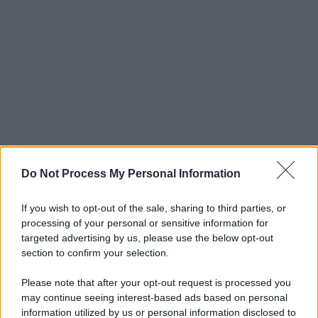
Leggi anche
Do Not Process My Personal Information
If you wish to opt-out of the sale, sharing to third parties, or
Aziende
processing of your personal or sensitive information for
Maxi multa UE ad AliExpress: nel
targeted advertising by us, please use the below opt-out
mirino frodi, bici contraffatte e
section to confirm your selection.
sicurezza dei consumatori
Please note that after your opt-out request is processed you
may continue seeing interest-based ads based on personal
information utilized by us or personal information disclosed to
Media