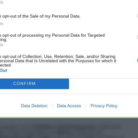
In
o opt-out of the Sale of my Personal Data.
In
to opt-out of processing my Personal Data for Targeted
ing.
In
o opt-out of Collection, Use, Retention, Sale, and/or Sharing
ersonal Data that Is Unrelated with the Purposes for which it
lected.
Out
CONFIRM
Data Deletion
Data Access
Privacy Policy
lavorano con la
Pubblica Amministrazione
, il percorso
do. Prima di liquidare una
fattura
, infatti, gli enti
i fiscali iscritti a ruolo
e non ancora saldati. In pratica, il