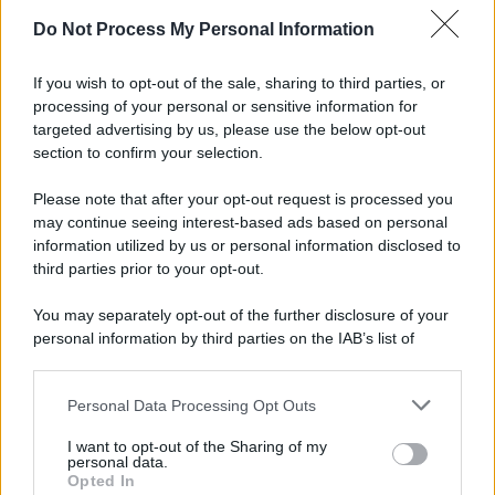
Leggi anche
Do Not Process My Personal Information
If you wish to opt-out of the sale, sharing to third parties, or
Media
processing of your personal or sensitive information for
Credito d’imposta carburante
targeted advertising by us, please use the below opt-out
agricoltura: chi può ottenerlo, quanto
section to confirm your selection.
vale e come fare domanda
Please note that after your opt-out request is processed you
may continue seeing interest-based ads based on personal
Media
information utilized by us or personal information disclosed to
third parties prior to your opt-out.
Manovra energia da 9,35 miliardi:
bonus bollette, sostegno alle famiglie e
aiuti alle imprese
You may separately opt-out of the further disclosure of your
personal information by third parties on the IAB’s list of
downstream participants.
Media
Personal Data Processing Opt Outs
This information may also be disclosed by us to third parties
IT Wallet diventa realtà: cosa cambia
on the IAB’s List of Downstream Participants that may further
per documenti digitali, App IO e
I want to opt-out of the Sharing of my
disclose it to other third parties.
Pubblica Amministrazione
personal data.
Opted In