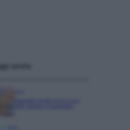
ggi anche
Media
Stipendio medio in Svizzera
2026: quanto si guadagna
Media