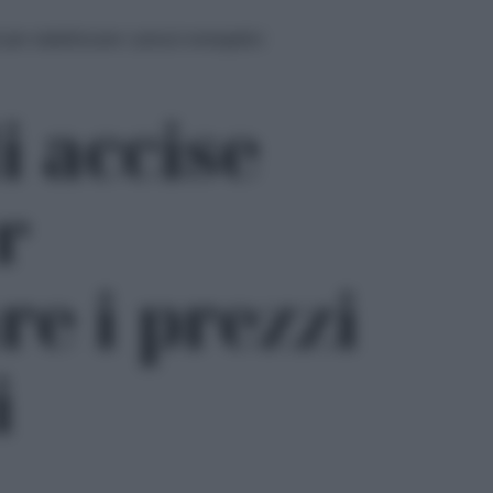
per stabilizzare i prezzi energetici
i accise
r
re i prezzi
i