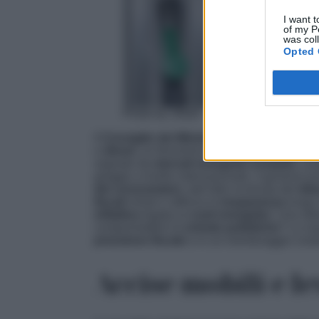
I want t
of my P
was col
Opted 
Photo by JirkaF – Pixabay
Il
Consiglio dei Ministri
ha varato un
decre
e
diesel
, un fenomeno che incide direttamen
segnato da
mercati energetici instabili
, car
greggio a livello internazionale, il governo 
dei consumatori
, dall’altro la tenuta del
bila
fiscali
mirati e rafforza la
trasparenza
lungo
inflattiva
legata ai
costi energetici
. Una sfi
compromettere le
entrate pubbliche
? La ris
pressione fiscale
e in un monitoraggio costan
Accise mobili
e
le