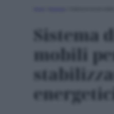
Home
»
Business
»
Sistema di accise mobili 
Sistema d
mobili pe
stabilizza
energetic