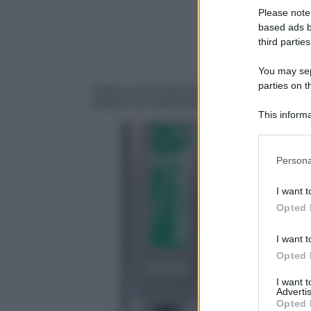
Please note
based ads b
third parties
You may sepa
parties on t
Grazie al meccanismo delle accise mobili, il g
imposte sui carburanti, garantendo un solliev
This informa
Participants
Persona
I want t
Opted 
I want t
Opted 
I want 
Advertis
Opted 