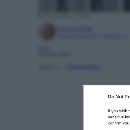
Photo by JirkaF – Pixabay
Antonia Cataldo
Laurea in Scienze della Comunicazione
News
19 Marzo 2026
Seguici su
Fonti preferite
Do Not Pr
If you wish 
sensitive in
confirm your