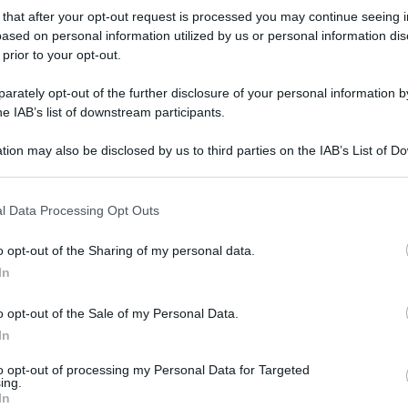
 that after your opt-out request is processed you may continue seeing i
ased on personal information utilized by us or personal information dis
 prior to your opt-out.
rately opt-out of the further disclosure of your personal information by
he IAB’s list of downstream participants.
overno sfrutta il maggior gettito IVA per ridurre le
o immediato agli automobilisti.
tion may also be disclosed by us to third parties on the IAB’s List of 
 that may further disclose it to other third parties.
l Data Processing Opt Outs
o opt-out of the Sharing of my personal data.
In
o opt-out of the Sale of my Personal Data.
In
to opt-out of processing my Personal Data for Targeted
ing.
In