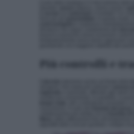
Cuore della strategia è il meccanismo delle
Quando i
prezzi
salgono, cresce anche il
get
le
accise
sui
carburanti
. Il risultato? Un c
lieve per gli
automobilisti
. In questo modo, 
costi energetici
e restituisce immediatament
dinamica che segue l’andamento del
mercat
bruschi e prevenire shock economici sistemi
tempestivamente senza dover approvare nuovi
garantendo una maggiore stabilità alle pianif
Più
controlli
e
tr
Il
decreto
interviene anche sul fronte della
t
stringenti. Non basta più indicare il
prezzo p
regionale
o nazionale, offrendo agli utenti u
vendita più conveniente. In parallelo, si punt
tempo reale
, utili a individuare anomalie e
concorrenza. Il ruolo del
Garante dei prezzi
,
collaborazione più stretta con la
Guardia di 
filiera
, dalla raffinazione fino all’erogazion
approfitti della crisi per gonfiare i margini d