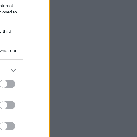
nterest-
closed to
 third
Downstream