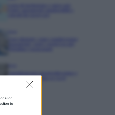
Carta di inclusione e spese per
l’auto: pagamenti ammissibili e
vincoli da osservare
Media
Euro digitale: come cambieranno
pagamenti, costi e sicurezza per
cittadini e negozianti
Media
Annullamento quattordicesima e
agevolazioni: l’Inps avvia il
recupero crediti
sonal or
ection to