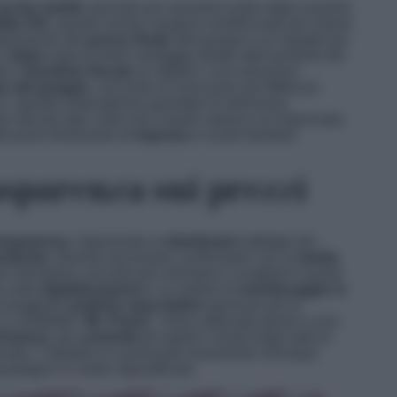
accise mobili
, pensato per assorbire parte degli aumenti.
tito IVA
: queste risorse vengono reindirizzate per ridurre
ontenimento del
prezzo finale
alla pompa e un impatto più
lo
Stato
evita di trarre vantaggio diretto dall’aumento dei
e il
beneficio fiscale
ai cittadini. Una soluzione
o del greggio
, cercando di smorzarne gli effetti più
ci. Questo automatismo permette di intervenire
 decreti ogni volta che il barile subisce un’impennata,
icazioni finanziarie di
imprese
e nuclei familiari.
asparenza
sui
prezzi
rasparenza
, imponendo ai
distributori
obblighi più
raticato
: diventa necessario confrontarlo con la
media
no strumento concreto per orientarsi e scegliere il punto
a sulla
digitalizzazione
e su sistemi di
monitoraggio in
 scoraggiare
pratiche speculative
dannose per la
 il cosiddetto “
Mr. Prezzi
”, viene rafforzato grazie a una
Finanza
, per
controlli
più rapidi e mirati lungo tutta la
e finale. L’obiettivo è sanzionare duramente chiunque
i guadagno in modo ingiustificato.