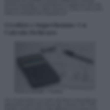
tasse perché ereditata e quella sottoposta a imposta
perché acquistata. Le plusvalenze si applicano solo alla
porzione acquistata a titolo oneroso. Come si intrecciano
infine le normative del Superbonus?
Eredità e Superbonus: Un
Calcolo Delicato
Photo by stevepb – Pixabay
Ora, focalizziamoci su come calcolare la plusvalenza,
operazione guida dall’articolo 68, comma 1 del TUIR.
Questo calcolo si basa sulla differenza tra il prezzo di