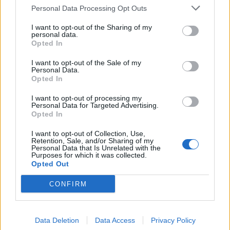
Personal Data Processing Opt Outs
This information may also be disclosed by us to third parties
IT Wallet diventa realtà: cosa cambia
on the IAB’s List of Downstream Participants that may further
per documenti digitali, App IO e
I want to opt-out of the Sharing of my
disclose it to other third parties.
Pubblica Amministrazione
personal data.
Opted In
I want to opt-out of the Sale of my
Aziende
Personal Data.
Opted In
Maxi multa UE ad AliExpress: nel
mirino frodi, bici contraffatte e
I want to opt-out of processing my
sicurezza dei consumatori
Personal Data for Targeted Advertising.
Opted In
I want to opt-out of Collection, Use,
Retention, Sale, and/or Sharing of my
Personal Data that Is Unrelated with the
Purposes for which it was collected.
Opted Out
CONFIRM
© 2026 – INDUSTRIA.IT – P.IVA 04827280654
Chi siamo
Redazione
Data Deletion
Data Access
Privacy Policy
Mappa del sito