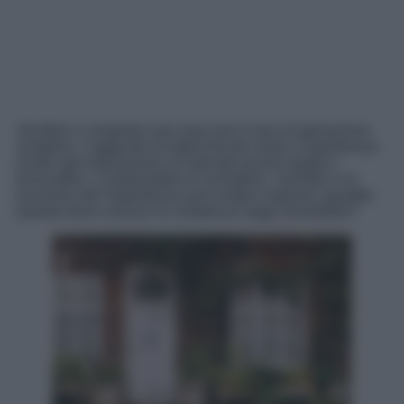
Vendere o comprare una casa non è mai un’operazione
semplice. L’aggiunta di regimi fiscali come il Superbonus
rende ogni transazione un intricato puzzle legale e
burocratico. Comprendere le normative, i benefici e le
eccezioni del Superbonus può evitare sorprese sgradite.
Quanto bene conosci le complesse leggi immobiliari?