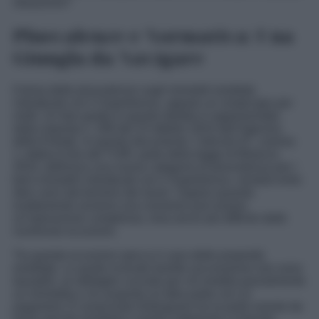
situazione?
Plusvalenze e Normativa: Una
Giungla da Navigare
Il tema delle plusvalenze sugli immobili ereditati,
ristrutturati con il Superbonus, appare un rompicapo per
molti. Un faro guida in questo dedalo è rappresentato
dalla risposta n. 208 del 23 ottobre 2024 dell’Agenzia
delle Entrate. In questo documento, l’articolo 67, comma
1, lettera b-bis del TUIR, parte della legge di Bilancio
2024, definisce una nuova categoria di plusvalenza per i
beni immobili ristrutturati con il Superbonus, venduti entro
dieci anni dal termine dei lavori. Sapere quando
esattamente avviene una cessione può essere
un’operazione complessa, resa ancor più difficile dalle
numerose eccezioni.
Tra queste eccezioni spicca il caso delle proprietà
ereditate. Le quote ricevute tramite successione non sono
tassabili, un dettaglio cruciale per chi eredita parzialmente
un immobile e ne acquista un’altra parte con un
pagament. È essenziale distinguere tra la parte esente da