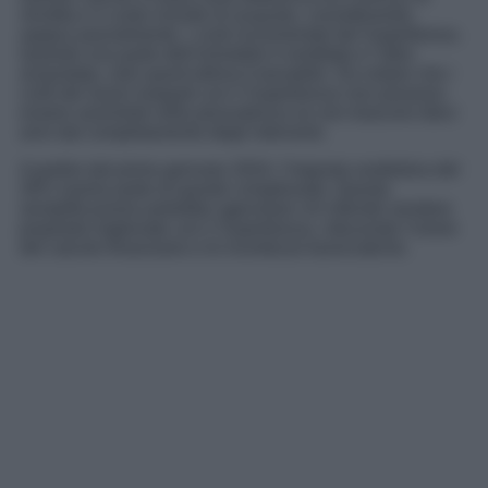
vendita e il costo iniziale di acquisto, considerando,
seppur parzialmente, i costi incrementati dal Superbonus.
Quando una parte dell’immobile è ereditata e l’altra
acquistata, solo quest’ultima è tassabile. Da notare che i
costi dei lavori eseguiti con il Superbonus non possono
essere assimilati nella plusvalenza se non trascorsi dieci
anni dal completamento degli interventi.
A partire dal primo gennaio 2024, l’imposta sostitutiva del
26% risolve parte di queste complessità. Questa
semplificazione potrebbe agevolare chi intende vendere
proprietà migliorate con il Superbonus, riducendo l’onere
del calcolo finanziario e le incertezze burocratiche.