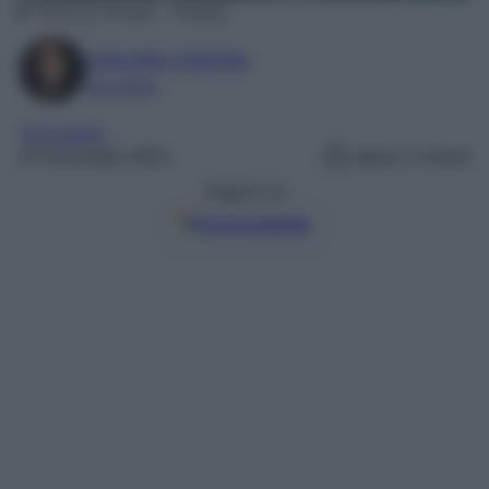
Photo by stevepb – Pixabay
Antonella Palumbo
Giornalista
Tecnologia
24 Novembre 2024
Lettura: 3 minuti
Seguici su
Fonti preferite