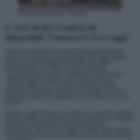
Photo by StockSnap – Pixabay
L’Arte della Vendita di
Immobili: Conoscere La Legge
Coloro che decidono di vendere una proprietà devono
avere una conoscenza approfondita delle leggi vigenti.
Conoscere ogni dettaglio del proprio immobile è
fondamentale, così come lo è per l’acquirente
comprendere gli eventuali cambiamenti strutturali già
effettuati. Questo significa che il successo di una
compravendita sta in un’analisi meticolosa di tutti i
documenti disponibili. Immagina di ereditare una casa
migliorata tramite il Superbonus: cosa sapere sui risvolti
fiscali?
Quando l’aspetto fiscale si complica con immobili ottenuti
tramite eredità e migliorati grazie al Superbonus, nascono
domande fondamentali sulla tassazione delle
plusvalenze. Quali sono le leggi coinvolte? Quali aspetti
cruciali devono conoscere coloro che si trovano in questa