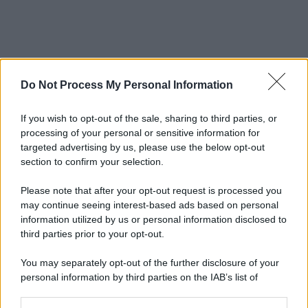
Leggi anche
Do Not Process My Personal Information
If you wish to opt-out of the sale, sharing to third parties, or
Media
processing of your personal or sensitive information for
Credito d’imposta carburante
targeted advertising by us, please use the below opt-out
agricoltura: chi può ottenerlo, quanto
section to confirm your selection.
vale e come fare domanda
Please note that after your opt-out request is processed you
may continue seeing interest-based ads based on personal
Media
information utilized by us or personal information disclosed to
third parties prior to your opt-out.
Manovra energia da 9,35 miliardi:
bonus bollette, sostegno alle famiglie e
aiuti alle imprese
You may separately opt-out of the further disclosure of your
personal information by third parties on the IAB’s list of
downstream participants.
Media