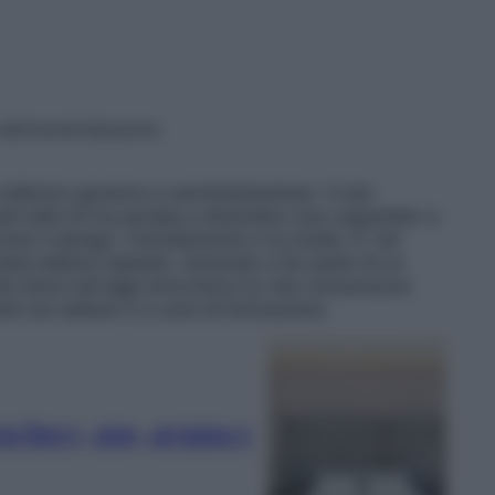
 dell'amministrazione
indirizzo governo e amministrazione. Il mio
 del web mi ha portata a diventare una copywriter a
ome il design, l’arredamento e la moda. E’ nel
ietà editrice Apiweb, entrando a far parte di un
e dove tutt’oggi arricchisco le mie conoscenze
nti sul settore e a corsi di formazione.
su luce, gas, acqua e