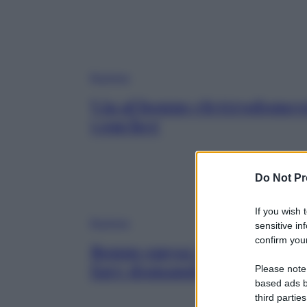
Business
Via al bonus elettrodomest
voucher
Do Not Pr
If you wish 
Business
sensitive in
confirm your
Bonus spesa 2025: chi rice
fare domanda
Please note
based ads b
third parties