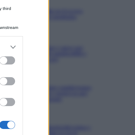
Media
 third
Stipendio medio in Svizzera
2026: quanto si guadagna
Downstream
Media
Carta di inclusione e spese per
l’auto: pagamenti ammissibili e
vincoli da osservare
Media
Euro digitale: come cambieranno
pagamenti, costi e sicurezza per
cittadini e negozianti
Media
Annullamento quattordicesima e
agevolazioni: l’Inps avvia il