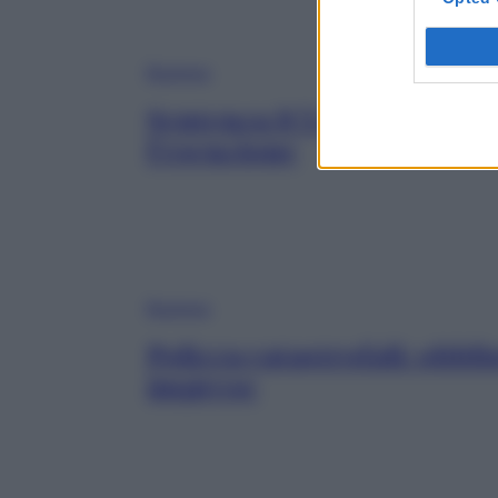
Business
Sentenza ICI prima casa: 
l’esenzione
Business
Polizza catastrofali: obbli
imprese