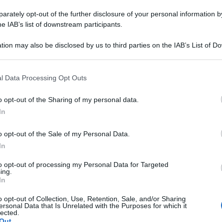
rately opt-out of the further disclosure of your personal information by
he IAB’s list of downstream participants.
tion may also be disclosed by us to third parties on the IAB’s List of 
 that may further disclose it to other third parties.
00 euro al mese in
l Data Processing Opt Outs
o opt-out of the Sharing of my personal data.
In
o opt-out of the Sale of my Personal Data.
In
to opt-out of processing my Personal Data for Targeted
scale per famiglie e
ing.
In
o opt-out of Collection, Use, Retention, Sale, and/or Sharing
ersonal Data that Is Unrelated with the Purposes for which it
lected.
Out