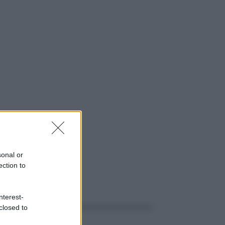
sonal or
ection to
ggi anche
nterest-
closed to