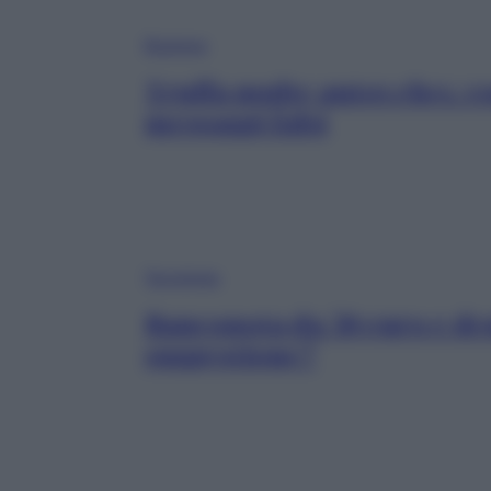
Business
Truffa multe autovelox: c
messaggi falsi
Tecnologia
Banconota da 50 euro e de
suggestione?