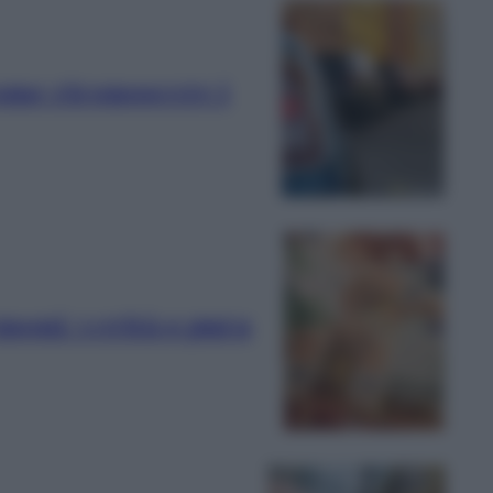
ome riconoscere i
moni: verità o pura