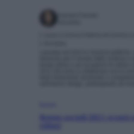
Antonella Palumbo
Giornalista
Laurea in Scienze Politiche del Governo e
Giornalista
Laureata nel 2010 in Scienze politiche, 
interesse per il mondo delle scrittura e
tempo pieno e ad occuparmi di settori c
2012 che inizio a collaborare con la soc
team fortemente strutturato e competent
sull’interior design, partecipando ad eve
Business
Bonus sociali 2025: sconti 
rifiuti